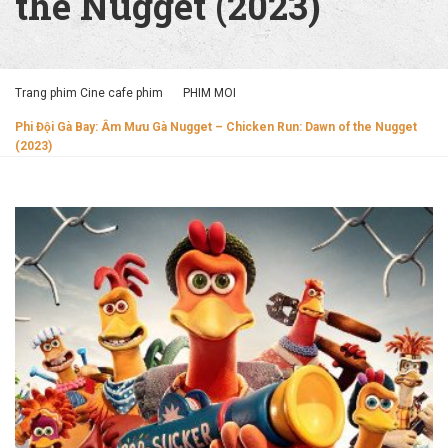
the Nugget (2023)
Trang phim Cine cafe phim
PHIM MOI
Phi Đội Gà Bay: Âm Mưu Gà Nugget – Chicken Run: Dawn of the Nugget
(2023)