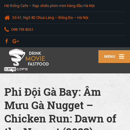
Hệ thống Cafe – Rạp chiếu phim mini hàng đầu Hà Nội
Số 61, Ngõ 82 Chùa Láng – Đống Đa – Hà Nội
098 793 8261
MENU
Phi Đội Gà Bay: Âm
Mưu Gà Nugget –
Chicken Run: Dawn of