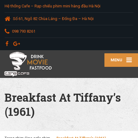
Hệ thống Cafe – Rạp chiếu phim mini hàng đầu Hà Nội
Số 61, Ngõ 82 Chùa Láng – Đống Đa – Hà Nội
098 793 8261
MENU
Breakfast At Tiffany’s
(1961)