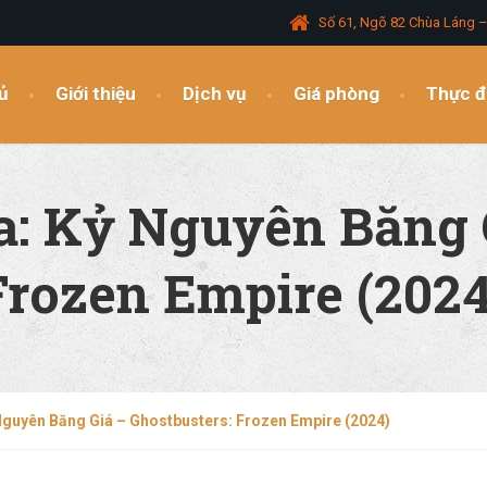
Số 61, Ngõ 82 Chùa Láng 
ủ
Giới thiệu
Dịch vụ
Giá phòng
Thực 
a: Kỷ Nguyên Băng 
Frozen Empire (2024
 Nguyên Băng Giá – Ghostbusters: Frozen Empire (2024)