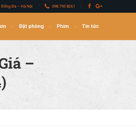
– Đống Đa – Hà Nội
098 793 8261
đơn
Đặt phòng
Phim
Tin tức
Giá –
)