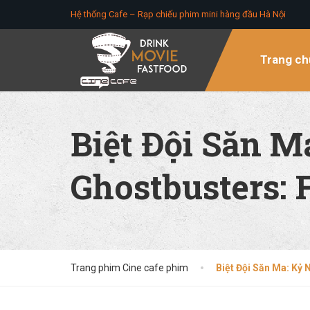
Hệ thống Cafe – Rạp chiếu phim mini hàng đầu Hà Nội
Trang ch
Biệt Đội Săn M
Ghostbusters: 
Trang phim Cine cafe phim
Biệt Đội Săn Ma: Kỷ