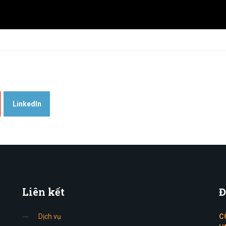
LinkedIn
Liên
kết
Đ
Dịch vụ
C