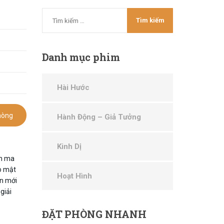
Danh
mục phim
Hài Hước
hòng
Hành Động – Giả Tưởng
Kinh Dị
ăn ma
o mật
Hoạt Hình
ến mới
giải
ĐẶT
PHÒNG NHANH