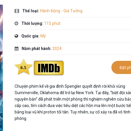
Thể loại:
Hành Động - Giả Tưởng
Thời lượng:
115 phút
Quốc gia:
Mỹ
Năm phát hành:
2024
6.5
Đặt p
Chuyện phim kể về gia đình Spengler quyết định rời khỏi vùng
Summerville, Oklahoma để trở lại New York. Tại đây, “biệt đội s
nguyên bản” đã phát triển một phòng thí nghiệm nghiên cứu bả
cấp cao, tìm cách đưa việc tiêu diệt các hồn ma lên một bước ti
bằng loại vũ khí proton tối tân. Tuy nhiên, sự cố xảy ra đã vô tình 
phóng