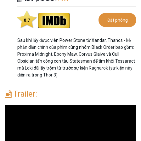
8.7
Đặt phòng
Sau khi lấy được viên Power Stone từ Xandar, Thanos - kẻ
phản diện chính của phim cùng nhóm Black Order bao gồm:
Proxima Midnight, Ebony Maw, Corvus Glaive và Cull
Obsidian tấn công con tàu Statesman để tìm khối Tessaract
mà Loki đã lấy trộm từ trước sự kiện Ragnarok (sự kiện này
diễn ra trong Thor 3).
Trailer: