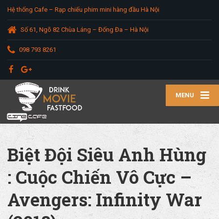
Hệ thống Cafe – Rạp chiếu phim mini hàng đầu Hà Nội
Số 61, Ngõ 82 Chùa Láng – Đống Đa – Hà Nội
098 793 8261
MENU
Biệt Đội Siêu Anh Hùng
: Cuộc Chiến Vô Cực –
Avengers: Infinity War