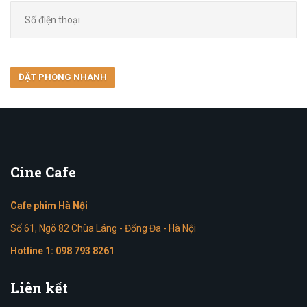
Cine
Cafe
Cafe phim Hà Nội
Số 61, Ngõ 82 Chùa Láng - Đống Đa - Hà Nội
Hotline 1:
098 793 8261
Liên
kết