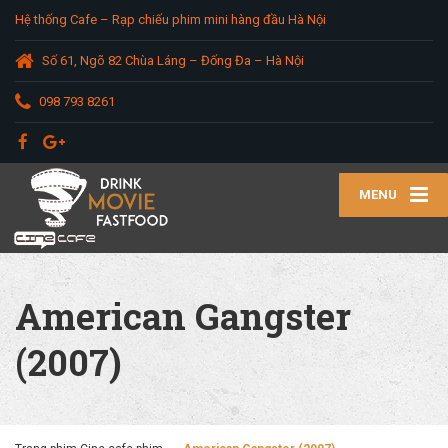
Hệ thống Cafe – Rạp chiếu phim mini hàng đầu Hà Nội
Số 61, Ngõ 82 Chùa Láng – Đống Đa – Hà Nội
098 793 8261
MENU
American Gangster
(2007)