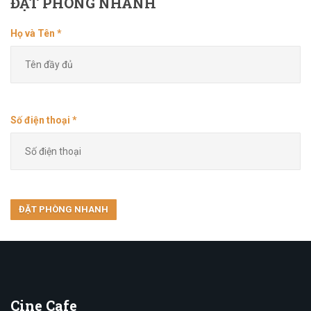
ĐẶT
PHÒNG NHANH
Họ và Tên *
Số điện thoại *
Cine
Cafe