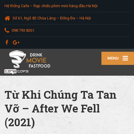
Hệ thống Cafe – Rạp chiếu phim mini hàng đầu Hà Nội
Số 61, Ngõ 82 Chùa Láng – Đống Đa – Hà Nội
098 793 8261
MENU
Từ Khi Chúng Ta Tan
Vỡ – After We Fell
(2021)