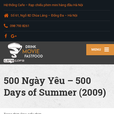
Hệ thống Cafe – Rạp chiếu phim mini hàng đầu Hà Nội
Số 61, Ngõ 82 Chùa Láng – Đống Đa – Hà Nội
098 793 8261
MENU
500 Ngày Yêu – 500
Days of Summer (2009)