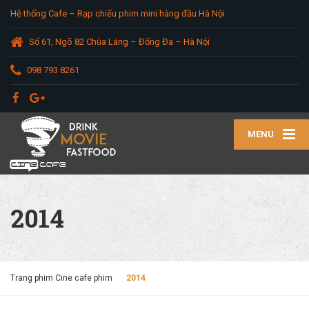
Hệ thống Cafe – Rạp chiếu phim mini hàng đầu Hà Nội
Số 61, Ngõ 82 Chùa Láng – Đống Đa – Hà Nội
098 793 8261
MENU
2014
Trang phim Cine cafe phim
2014